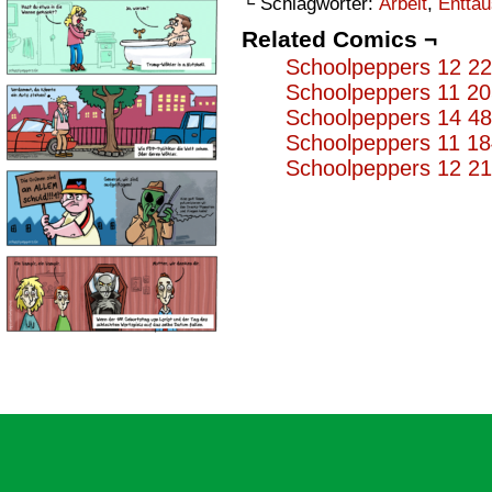
└ Schlagwörter:
Arbeit
,
Enttä
Related Comics ¬
Schoolpeppers 12 2
Schoolpeppers 11 2
Schoolpeppers 14 4
Schoolpeppers 11 1
Schoolpeppers 12 2