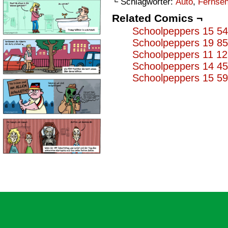
└ Schlagwörter:
Auto
,
Fernse
Related Comics ¬
Schoolpeppers 15 5
Schoolpeppers 19 8
Schoolpeppers 11 1
Schoolpeppers 14 4
Schoolpeppers 15 5