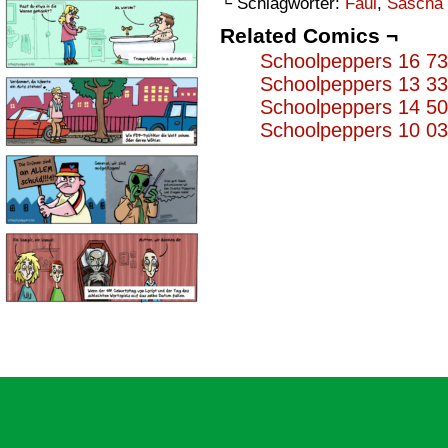
└ Schlagwörter:
Faul
,
Sascha
Related Comics ¬
Schoolpeppers 16 7
Schoolpeppers 13 3
Schoolpeppers 14 5
Schoolpeppers 10 0