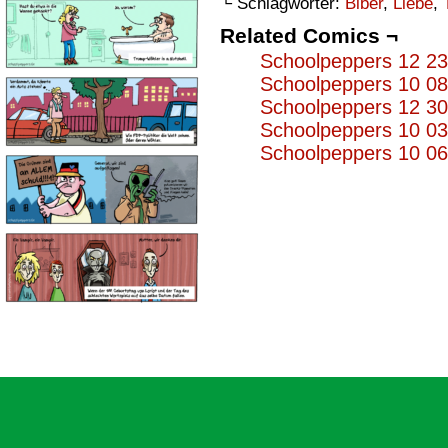
└ Schlagwörter:
Biber
,
Liebe
,
Related Comics ¬
Schoolpeppers 12 2
Schoolpeppers 10 0
Schoolpeppers 12 3
Schoolpeppers 10 0
Schoolpeppers 10 0