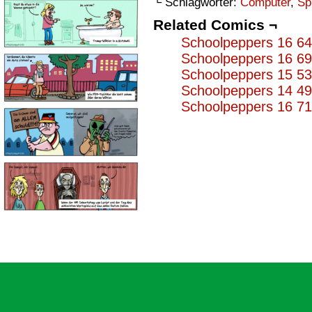
└ Schlagwörter:
Computer
,
Sp
Related Comics ¬
Schoolpeppers 16 6
Schoolpeppers 16 6
Schoolpeppers 15 5
Schoolpeppers 14 4
Schoolpeppers 16 7