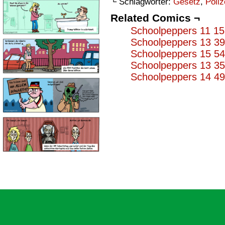
└ Schlagwörter:
Gesetz
,
Poliz
Related Comics ¬
Schoolpeppers 11 1
Schoolpeppers 13 3
Schoolpeppers 15 5
Schoolpeppers 13 3
Schoolpeppers 14 4