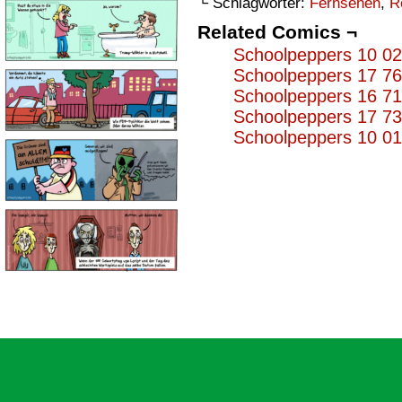
└ Schlagwörter:
Fernsehen
,
R
Related Comics ¬
Schoolpeppers 10 0
Schoolpeppers 17 7
Schoolpeppers 16 7
Schoolpeppers 17 7
Schoolpeppers 10 0