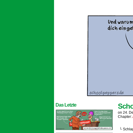
Scho
Das Letzte
on
24. D
Chapter:
└ Schla