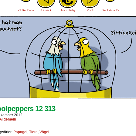
<< Der Erste
< Zurück
Irre zufällig
Vor >
Der Letzte >>
olpeppers 12 313
ezember 2012
Allgemein
gwörter:
Papagei
,
Tiere
,
Vögel