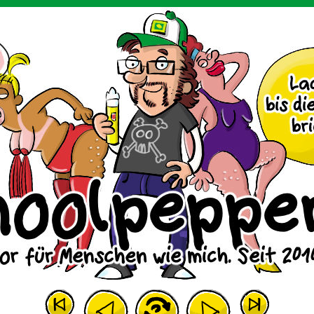
m Huhn.