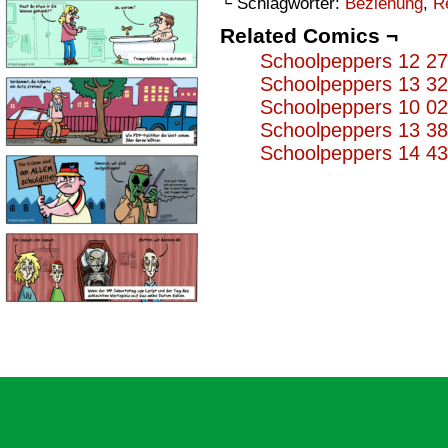
└ Schlagwörter:
Beziehung
,
Re
Related Comics ¬
Schoolpeppers 12 2
Schoolpeppers 13 3
Schoolpeppers 10 0
Schoolpeppers 13 3
Schoolpeppers 14 4