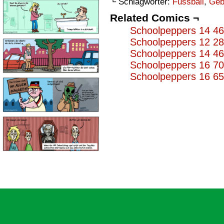
└ Schlagwörter:
Fussball
,
Geb
Related Comics ¬
Schoolpeppers 14 4
Schoolpeppers 12 2
Schoolpeppers 14 4
Schoolpeppers 16 7
Schoolpeppers 16 6