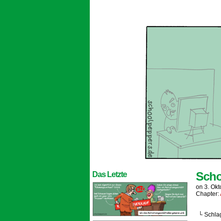
Scho
Das Letzte
on
3. Ok
Chapter:
└ Schla