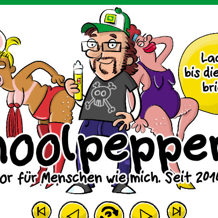
m Huhn.