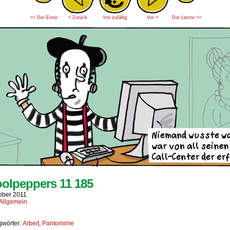
<< Der Erste
< Zurück
Irre zufällig
Vor >
Der Letzte >>
olpeppers 11 185
tober 2011
Allgemein
gwörter:
Arbeit
,
Pantomime