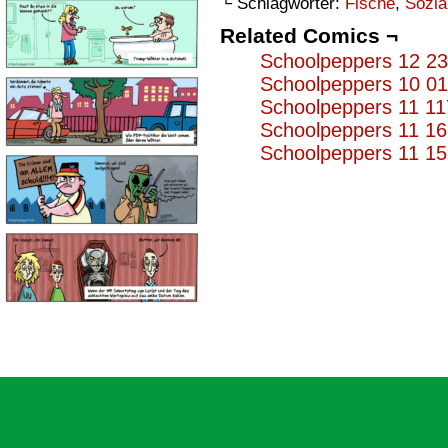
└ Schlagwörter:
Fische
,
Sozia
Related Comics ¬
Schoolpeppers 12 2
Schoolpeppers 10 0
Schoolpeppers 11 11
Schoolpeppers 11 1
Schoolpeppers 11 1