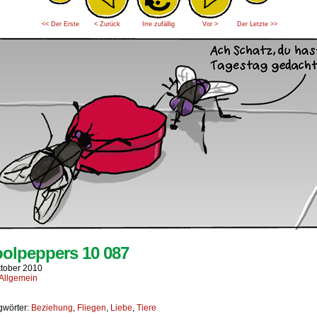
<< Der Erste
< Zurück
Irre zufällig
Vor >
Der Letzte >>
olpeppers 10 087
ktober 2010
Allgemein
gwörter:
Beziehung
,
Fliegen
,
Liebe
,
Tiere