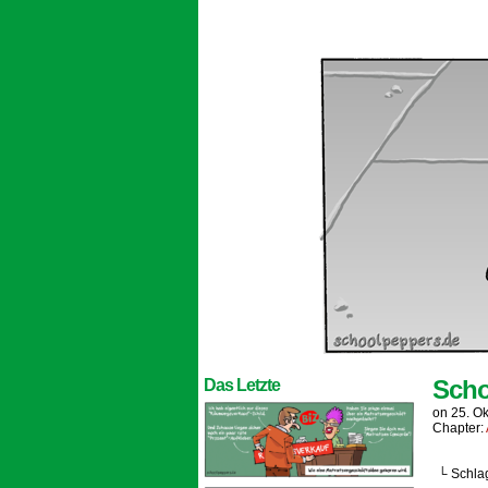
Scho
Das Letzte
on
25. O
Chapter:
└ Schla