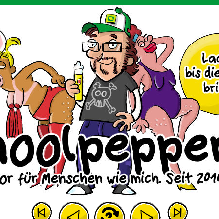
m Huhn.