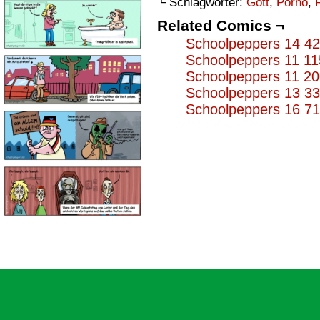
└ Schlagwörter:
Gott
,
Porno
,
Related Comics ¬
Schoolpeppers 14 4
Schoolpeppers 11 11
Schoolpeppers 11 2
Schoolpeppers 13 3
Schoolpeppers 16 7